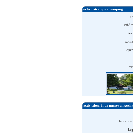
activiteiten op de camping
ba
café m
tra
zonn
open
vo
activiteiten in de naaste omgevin
binnenzw
keg