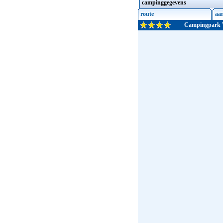
campinggegevens
route
aa
Campingpark 