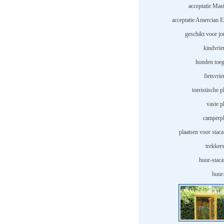
acceptatie Mast
acceptatie Amercian E
geschikt voor jo
kindvrie
honden toeg
fietsvrie
toeristische p
vaste p
camperpl
plaatsen voor staca
trekker
huur-staca
huur-