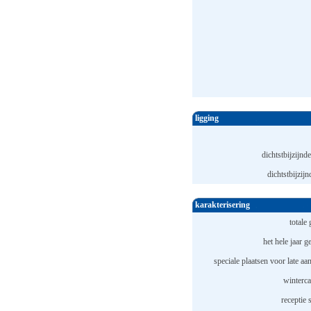
ligging
dichtstbijzijnde
dichtstbijzijn
karakterisering
totale 
het hele jaar 
speciale plaatsen voor late a
winterc
receptie 