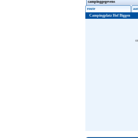
campinggegevens
route
aa
Campingplatz Hof Biggen
o