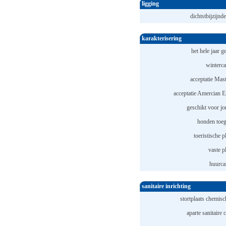
ligging
dichtstbijzijnde
karakterisering
het hele jaar 
winterc
acceptatie Mast
acceptatie Amercian E
geschikt voor jo
honden toeg
toeristische p
vaste p
huurca
sanitaire inrichting
stortplaats chemisch
aparte sanitaire 