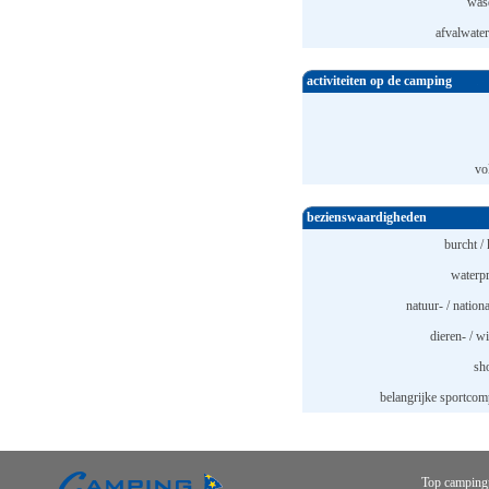
was
afvalwater
activiteiten op de camping
vo
bezienswaardigheden
burcht / 
waterpr
natuur- / nation
dieren- / w
sh
belangrijke sportcom
Top camping