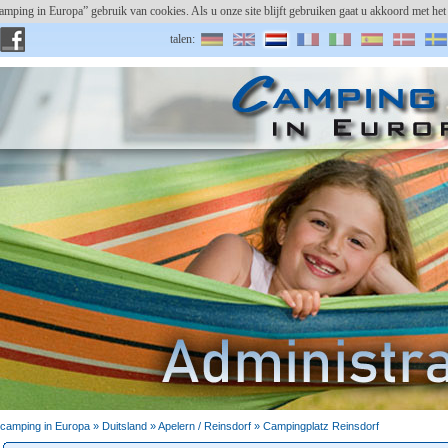
amping in Europa” gebruik van cookies. Als u onze site blijft gebruiken gaat u akkoord met h
talen:
gebruikersnaam:
camping registeren
paswoord vergeten?
camping in Europa »
Duitsland
» Apelern / Reinsdorf » Campingplatz Reinsdorf