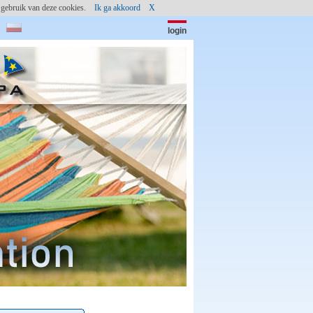
et gebruik van deze cookies.
Ik ga akkoord
X
login
paswoord:
(c) shutterstock