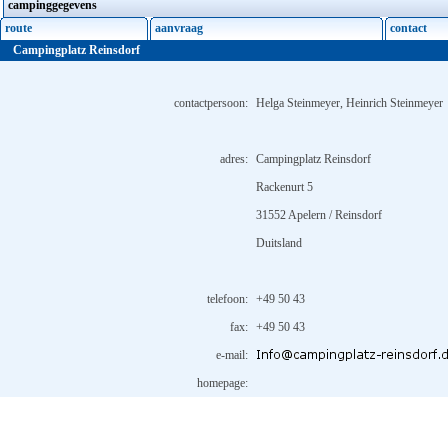
campinggegevens
route
aanvraag
contact
Campingplatz Reinsdorf
contactpersoon:
Helga Steinmeyer, Heinrich Steinmeyer
adres:
Campingplatz Reinsdorf
Rackenurt 5
31552 Apelern / Reinsdorf
Duitsland
telefoon:
+49 50 43
fax:
+49 50 43
e-mail:
homepage: