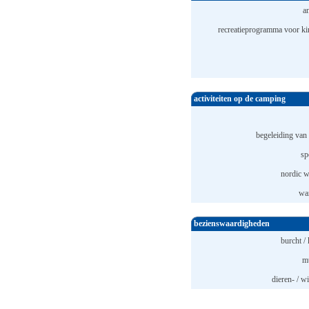
a
recreatieprogramma voor ki
activiteiten op de camping
begeleiding van 
sp
nordic w
wa
bezienswaardigheden
burcht / 
m
dieren- / w