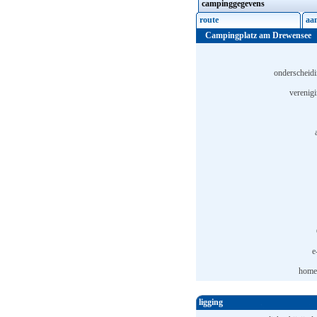
campinggegevens
route
aa
Campingplatz am Drewensee
onderscheidi
verenig
e
home
ligging