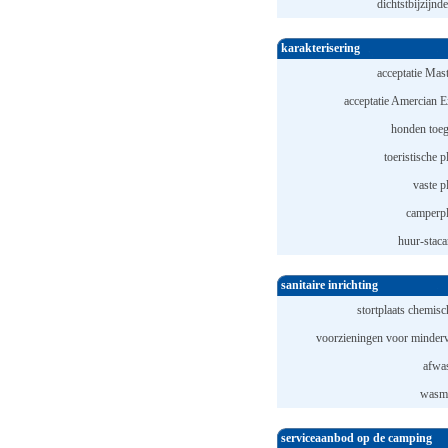
dichtstbijzijnde
karakterisering
acceptatie Mast
acceptatie Amercian E
honden toeg
toeristische p
vaste p
camperpl
huur-staca
sanitaire inrichting
stortplaats chemisch
voorzieningen voor minderv
afwas
wasma
serviceaanbod op de camping