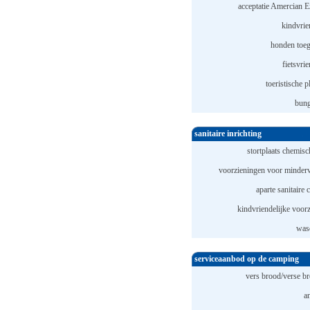
acceptatie Amercian E
kindvrie
honden toeg
fietsvrie
toeristische p
bung
sanitaire inrichting
stortplaats chemisch
voorzieningen voor minderv
aparte sanitaire 
kindvriendelijke voorz
was
serviceaanbod op de camping
vers brood/verse br
a