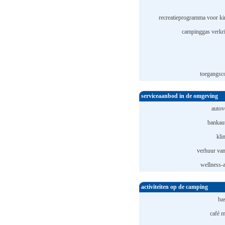
recreatieprogramma voor ki
campinggas verkri
toegangsco
serviceaanbod in de omgeving
autov
bankau
kli
verhuur van
wellness-
activiteiten op de camping
ba
café m