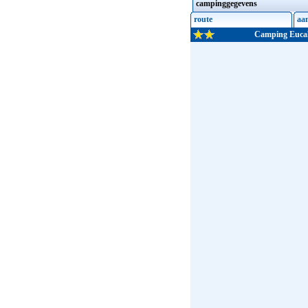
campinggegevens
route
aa
Camping Eucal