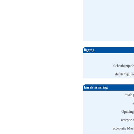
ligging
dichtstbijzijnde
dichtstbijzijn
karakterisering
totale 
s
Openings
receptie 
acceptatie Mast