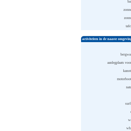
ba
zonn
zonne
tafe
activiteiten in de naaste omgevin
bergwa
aanlegplaats voor
kanot
motorboot
nat
surf
wa
whi