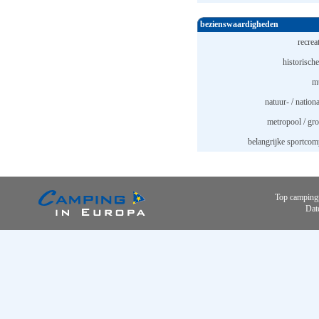
bezienswaardigheden
recrea
historische
m
natuur- / nation
metropool / gro
belangrijke sportcom
Top camping
Dat