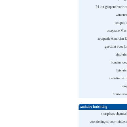
24 uur geopend voor c
winterc
receptie 
acceptatie Mast
acceptatie Amercian E
geschikt voor jo
kindvrie
honden toeg
fietsvrie
toeristische p
bung
huur-staca
sanitaire inrichting
stortplaats chemisch
voorzieningen voor minderv