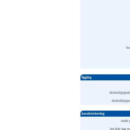
bo
ligging
dichtstbijzijnde
dichtstbijzijn
karakterisering
totale 
het hele jaar 