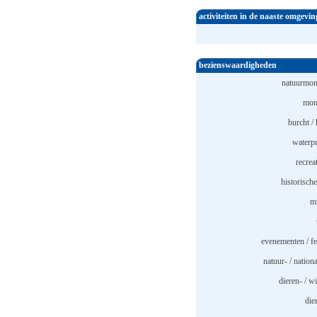
activiteiten in de naaste omgevin
bezienswaardigheden
natuurmon
mon
burcht / 
waterpr
recrea
historische
m
evenementen / fe
natuur- / nation
dieren- / w
die