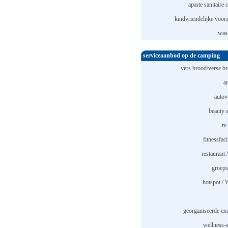
aparte sanitaire 
kindvriendelijke voorz
was
serviceaanbod op de camping
vers brood/verse br
a
autov
beauty 
tv
fitnessfaci
restaurant 
groeps
hotspot /
georganiseerde exc
wellness-