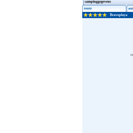
campinggegevens
route
aa
Bravoplaya
o