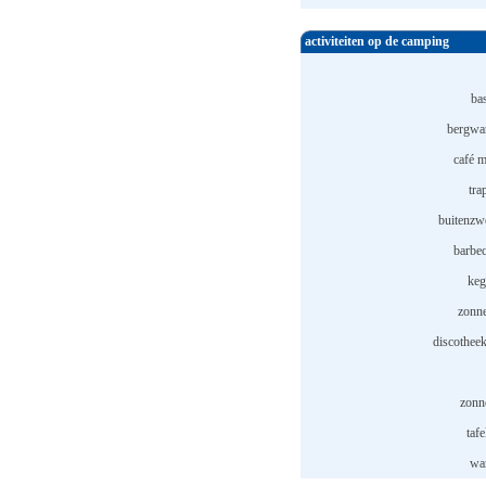
activiteiten op de camping
ba
bergwa
café m
tra
buitenzw
barbec
keg
zonn
discotheek
zonne
tafe
wa