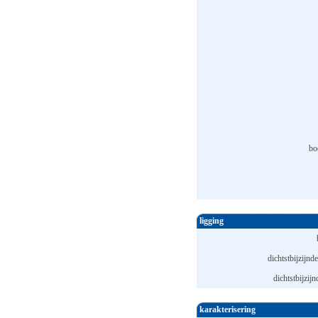
bo
ligging
dichtstbijzijnde
dichtstbijzijn
karakterisering