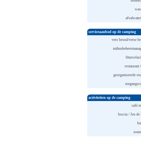
honded
was
afvalwater
serviceaanbod op de camping
vers brood/verse br
milieubeheermana
fitnessfaci
restaurant 
georganiseerde exc
toegangsco
activiteiten op de camping
café m
boccia / Jeu de
ba
zonne