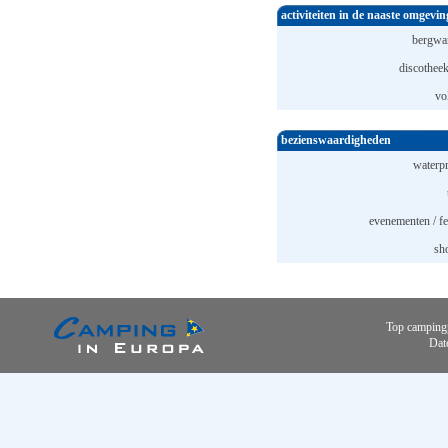
activiteiten in de naaste omgevin
bergwa
discotheek
vo
bezienswaardigheden
waterpr
evenementen / fe
sh
Top camping
Dat