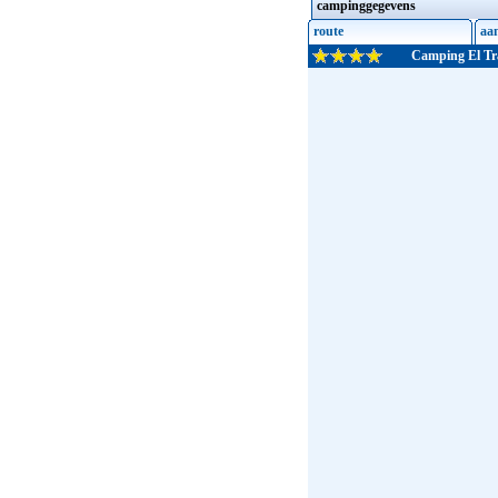
campinggegevens
route
aa
Camping El Tr