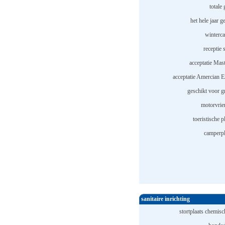
totale 
het hele jaar 
winterc
receptie 
acceptatie Mast
acceptatie Amercian E
geschikt voor g
motorvrien
toeristische p
camperpl
sanitaire inrichting
stortplaats chemisch