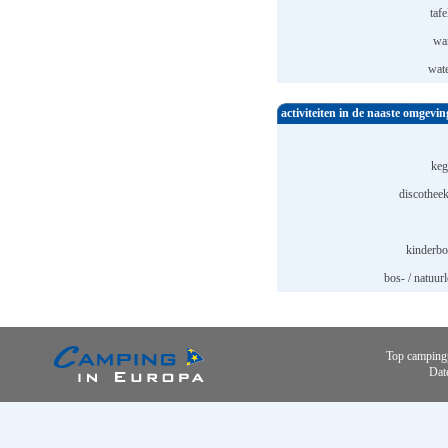
tafe
wa
wate
activiteiten in de naaste omgevin
keg
discotheek
kinderbo
bos- / natuur
Top camping
Dat