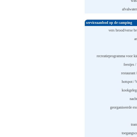
was
afvalwater
serviceaanbod op de camping
vers brood/verse br
a
recreatieprogramma voor ki
feestjes /
restaurant 
hotspot /
kookgeleg
nach
georganiseerde exc
tram
toegangsco