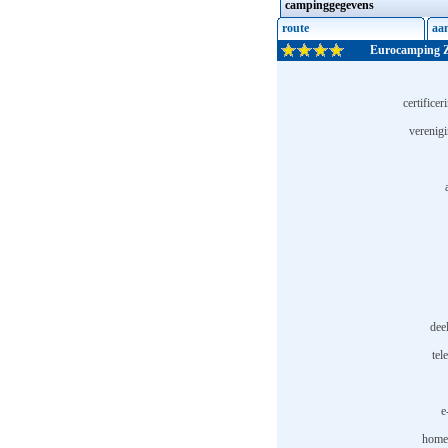
campinggegevens
route
aa
Eurocamping
certificer
verenig
deel
tel
e
home