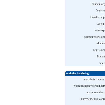
honden toeg
fietsvrie
toeristische p
vaste p
camperpl
plaatsen voor staca
vakantie
huur-staca
huurca
huur-
sanitaire inrichting
stortplaats chemisch
voorzieningen voor minderv
aparte sanitaire 
kindvriendelijke voorz