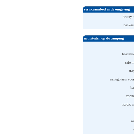
serviceaanbod in de omgeving
beauty 
bankau
activiteiten op de camping
beachvol
café m
tra
aanlegplaats voor
ba
zonn
nordic w
so