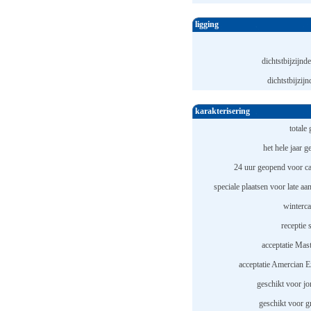
ligging
dichtstbijzijnde
dichtstbijzijn
karakterisering
totale 
het hele jaar 
24 uur geopend voor c
speciale plaatsen voor late a
winterc
receptie 
acceptatie Mast
acceptatie Amercian E
geschikt voor jo
geschikt voor g