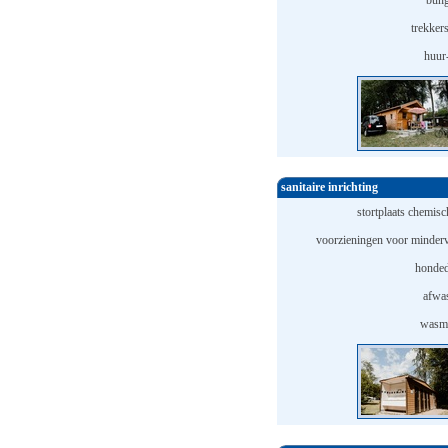
bung
trekker
huur-
sanitaire inrichting
stortplaats chemisch
voorzieningen voor minderv
honded
afwas
wasma