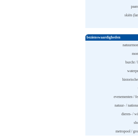
paar
skiën (la
bezienswaardigheden
natuurmon
mon
burcht / 
waterpr
historische
evenementen / fe
natuur- / nation
dieren- / w
sh
metropool / gro