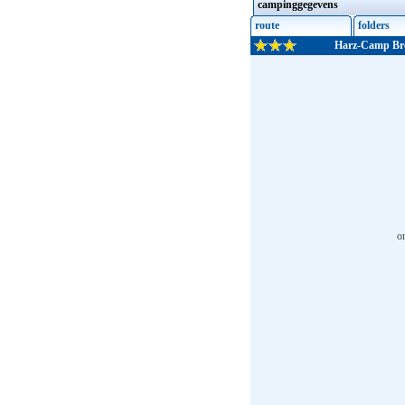
campinggegevens
route
folders
Harz-Camp Bre
o