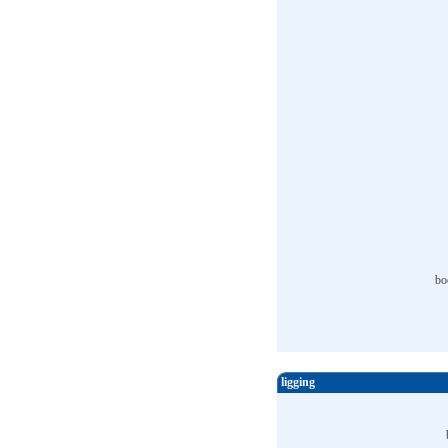
bo
ligging