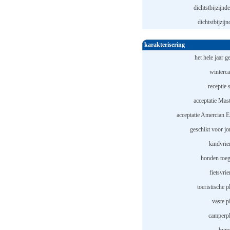
dichtstbijzijnde
dichtstbijzijn
karakterisering
het hele jaar 
winterc
receptie 
acceptatie Mast
acceptatie Amercian E
geschikt voor jo
kindvrie
honden toeg
fietsvrie
toeristische p
vaste p
camperpl