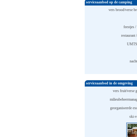
serviceaanbod op de camping
vers brood/verse br
feestjes /
restaurant 
UMTS 
nach
serviceaanbod in de omgeving
vers fruit/verse 
milieubeheermana
georganiseerde exc
ski-v