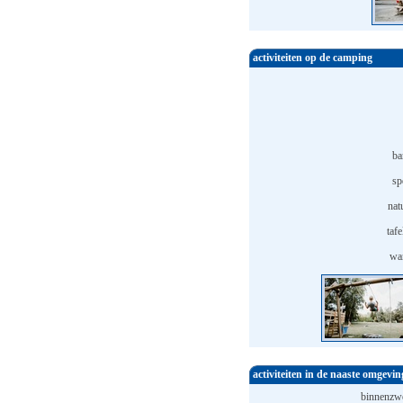
activiteiten op de camping
ba
sp
nat
tafe
wa
activiteiten in de naaste omgevin
binnenzw