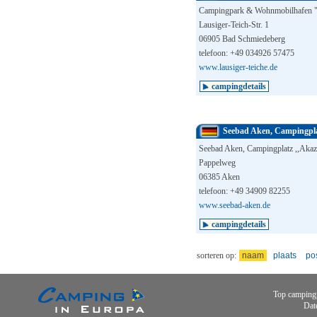
Campingpark & Wohnmobilhafen "
Lausiger-Teich-Str. 1
06905 Bad Schmiedeberg
telefoon: +49 034926 57475
www.lausiger-teiche.de
campingdetails
Seebad Aken, Campingpla
Seebad Aken, Campingplatz ,,Akaz
Pappelweg
06385 Aken
telefoon: +49 34909 82255
www.seebad-aken.de
campingdetails
sorteren op:
naam
plaats
po
Top camping
Dat