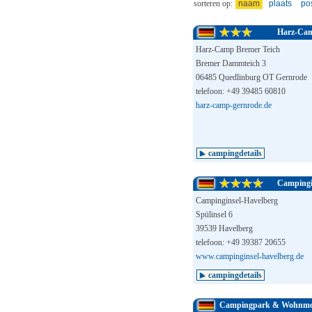
sorteren op:
naam
plaats
po
Harz-Cam
Harz-Camp Bremer Teich
Bremer Dammteich 3
06485 Quedlinburg OT Gernrode
telefoon: +49 39485 60810
harz-camp-gernrode.de
campingdetails
Campingi
Campinginsel-Havelberg
Spülinsel 6
39539 Havelberg
telefoon: +49 39387 20655
www.campinginsel-havelberg.de
campingdetails
Campingpark & Wohnmob