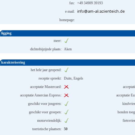
fax:
+49 34909 39193
e-mail:
homepage:
ligging
meer:
dichtstbijzijnde plaats:
Aken
karakterisering
het hele jaar geopend:
receptie spreekt:
Duits, Engels
acceptatie Mastercard:
acceptat
acceptatie Amercian Express:
acceptatie Eu
geschikt voor jongeren:
kindvrien
geschikt voor groepen:
honden toeg
motorvriendelijk:
fietsvrie
toeristische plaatsen:
50