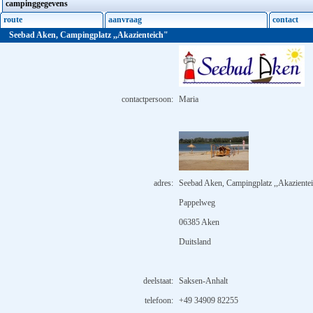
campinggegevens
route
aanvraag
contact
Seebad Aken, Campingplatz ,,Akazienteich"
contactpersoon:
Maria
adres:
Seebad Aken, Campingplatz ,,Akaziente
Pappelweg
06385 Aken
Duitsland
deelstaat:
Saksen-Anhalt
telefoon:
+49 34909 82255