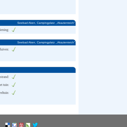
Seebad Aken, Campingplatz ,,Akazienteich"
iening:
Seebad Aken, Campingplatz ,,Akazienteich"
 fuiven:
strand:
et tuin:
eeltuin: