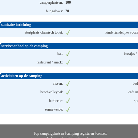
camperplaatsen:
100
bungalows:
20
sanitaire inrichting
stortplaats chemisch toilet:
kindvriendelijke voorz
serviceaanbod op de camping
bar:
feestjes /
restaurant / snack:
activiteiten op de camping
vissen:
bad
beachvolleybal:
café m
barbecue:
sp
zonneweide:
|
|
Top campingplaatsen
camping registeren
contact
|