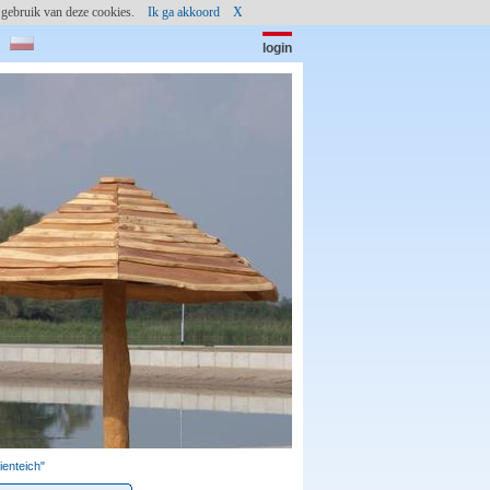
et gebruik van deze cookies.
Ik ga akkoord
X
login
paswoord:
enteich"
Seebad Aken