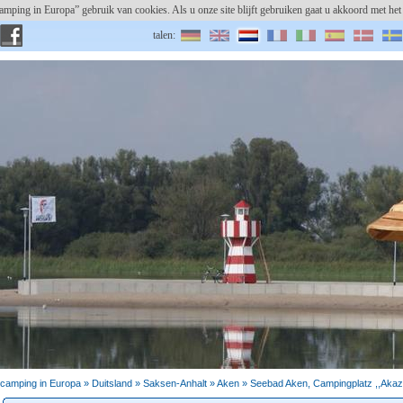
amping in Europa” gebruik van cookies. Als u onze site blijft gebruiken gaat u akkoord met h
talen:
gebruikersnaam:
camping registeren
paswoord vergeten?
Seebad Aken
camping in Europa »
Duitsland
»
Saksen-Anhalt
» Aken » Seebad Aken, Campingplatz ,,Akazi