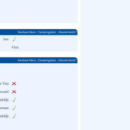
Seebad Aken, Campingplatz ,,Akazienteich"
bos:
4 km
Seebad Aken, Campingplatz ,,Akazienteich"
ie Visa:
rocard:
delijk:
estaan:
ndelijk: