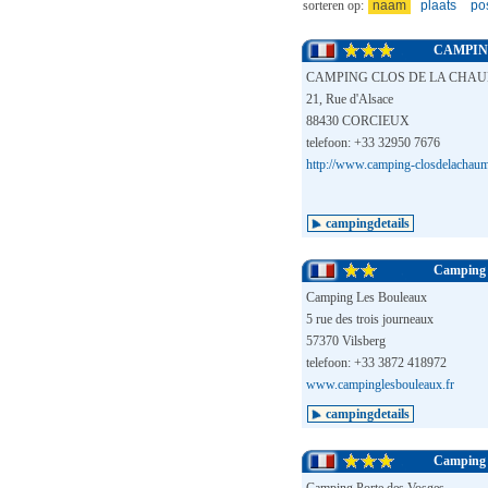
sorteren op:
naam
plaats
po
CAMPIN
CAMPING CLOS DE LA CHA
21, Rue d'Alsace
88430 CORCIEUX
telefoon: +33 32950 7676
http://www.camping-closdelachau
campingdetails
Camping 
Camping Les Bouleaux
5 rue des trois journeaux
57370 Vilsberg
telefoon: +33 3872 418972
www.campinglesbouleaux.fr
campingdetails
Camping 