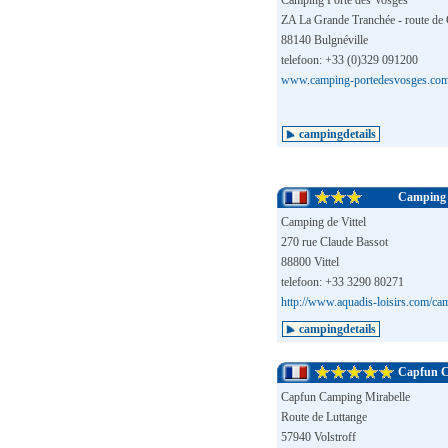
Camping Porte des Vosges
ZA La Grande Tranchée - route de 
88140 Bulgnéville
telefoon: +33 (0)329 091200
www.camping-portedesvosges.co
campingdetails
Camping d
Camping de Vittel
270 rue Claude Bassot
88800 Vittel
telefoon: +33 3290 80271
http://www.aquadis-loisirs.com/cam
campingdetails
Capfun C
Capfun Camping Mirabelle
Route de Luttange
57940 Volstroff